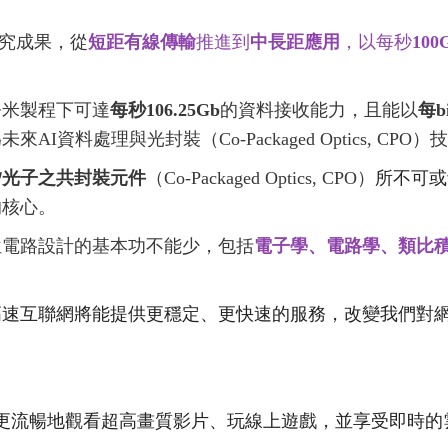
研究成果，從
短距有線傳輸
推進到
中長距應用
，以每秒
100
」
奈米製程下可達
每秒106.25Gb
的資料接收能力，且能以
每b
料處理與光封裝（Co-Packaged Optics, CPO
矽光子之共封裝元件
（Co-Packaged Optics, CPO）
所不可或
的核心。
位電路設計的基本功不能少，包括
電子學、電路學、類比
高速互聯網將能提供更穩定、更快速的服務，改變我們對
更流暢地觀看超高畫質影片、玩線上遊戲，並享受即時的