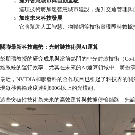
提升智慧城市與自動駕駛
這項技術將加速智慧城市建設，提升交通管理與
加速未來科技發展
它將幫助人工智慧、物聯網等技術實現即時數據
關聯最新科技趨勢：光封裝技術與
AI
運算
彭朋瑞教授的研究成果與當前熱門的
**
光封裝技術（
Co-P
絡系統的運行效率，尤其在未來的
AI
運算領域中，將扮
最近，
NVIDIA
和聯發科的合作項目也引起了科技界的關
現每秒傳輸速度達到
800G
以上的光模組。
這些突破性技術為未來的高效運算與數據傳輸鋪路，無