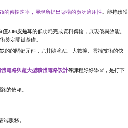
Gb
的傳輸速率，展現所提出架構的廣泛適用性
。能持續獲
it僅2.06皮焦耳
的低功耗完成資料傳輸，展現優異效能。
）技術奠定關鍵基礎。
缺的
的關鍵元件，尤其隨著AI、大數據、雲端技術的快
積體電路與
超大型積體電路設計
等課程
好好學習
，是打下
網路的依賴。
雲端服務。