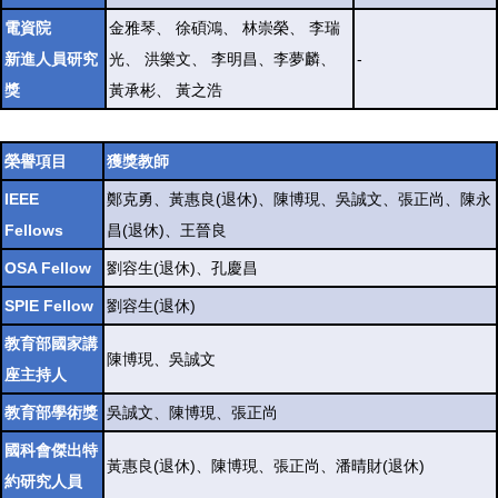
電資院
金雅琴、 徐碩鴻、 林崇榮、 李瑞
新進人員研究
光、 洪樂文、 李明昌、李夢麟、
-
獎
黃承彬、 黃之浩
榮譽項目
獲獎教師
IEEE
鄭克勇、黃惠良(退休)、陳博現、吳誠文、張正尚、陳永
Fellows
昌(退休)、王晉良
OSA Fellow
劉容生(退休)、孔慶昌
SPIE Fellow
劉容生(退休)
教育部國家講
陳博現、吳誠文
座主持人
教育部學術獎
吳誠文、陳博現、張正尚
國科會傑出特
黃惠良(退休)、陳博現、張正尚、潘晴財(退休)
約研究人員