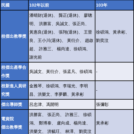
民國
102年以前
103年
潘晴財(退休)、 龔正(退休)、 廖聰
明、 洪勝富、吳誠文、張正尚、
黃惠良(退休)、 張翔(退休)、 王晉
徐碩鴻、黃承彬、
校傑出教學獎
良、王小川(退休)、 黃衍介、 趙啟
劉奕汶
超、 許雅三、 楊尚達、徐碩鴻、
謝光前
校傑出產學合
吳誠文、黃衍介、張孟凡、徐碩鴻
-
作獎
校新進人員研
金雅琴、徐碩鴻、李瑞光、李明
-
究獎
昌、洪樂文、李夢麟、黃承彬
傑出導師獎
呂忠津、馮開明
張彌彰
洪勝富、 張正尚、 許雅三、 徐碩
電資院
鴻、 鄭博泰、 盧向成、楊尚達、
黃承彬
傑出教學獎
洪樂文、 洪毓玨、 林澤、 劉奕汶