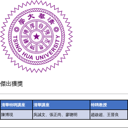
傑出獲獎
清華特聘講座
清華講座
特聘教授
陳博現
吳誠文、張正尚、廖聰明
趙啟超、王晉良