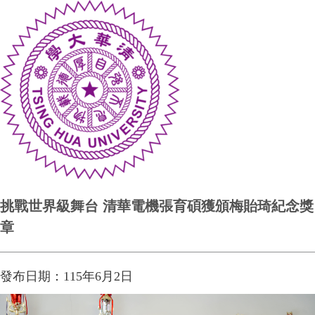
挑戰世界級舞台 清華電機張育碩獲頒梅貽琦紀念獎
章
發布日期：
115
年
6
月
2
日