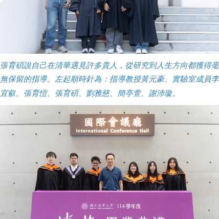
張育碩說自己在清華遇見許多貴人，從研究到人生方向都獲得毫
無保留的指導。左起順時針為：指導教授黃元豪、實驗室成員李
宜叡、張育愷、張育碩、劉雅慈、簡亭萱、謝沛璇。