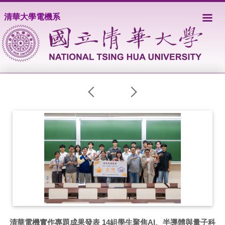
跳
清華大學電機系
到
主
要
內
容
區
習
清華電機實作專題成果發表 14組學生聚焦AI、半導體與量子科