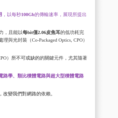
用
，以每秒
100Gb
的傳輸速率，展現所提出
力，且能以
每bit僅2.06皮焦耳
的低功耗完
o-Packaged Optics, CPO）
 CPO）
所不可或缺的
的關鍵元件，尤其隨著
電路學、類比積體電路與
超大型積體電路
，改變我們對網路的依賴。