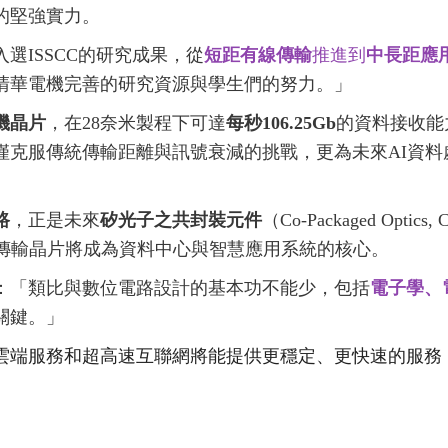
的堅強實力。
選ISSCC的研究成果，從
短距有線傳輸
推進到
中長距應
清華電機完善的研究資源與學生們的努力。」
機晶片
，在28奈米製程下可達
每秒106.25Gb
的資料接收能
統傳輸距離與訊號衰減的挑戰，更為未來AI資料處理與光封裝（C
路
，正是未來
矽光子之共封裝元件
（Co-Packaged Optics,
速傳輸晶片將成為資料中心與智慧應用系統的核心。
：「類比與數位電路設計的基本功不能少，包括
電子學、
關鍵。」
雲端服務和超高速互聯網將能提供更穩定、更快速的服務