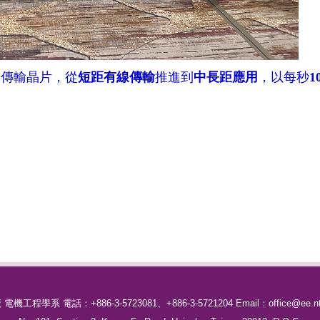
速傳輸晶片，從
短距有線傳輸
推進到
中長距應用
，以每秒
1
號
電機工程學系
電話：
+886-3-5723081、
+886-3-5721204
Email：office@ee.nt