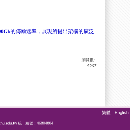
00Gb
的傳輸速率，展現所提出架構的廣泛
瀏覽數:
5267
繁體
English
hu.edu.tw
統一編號：46804804