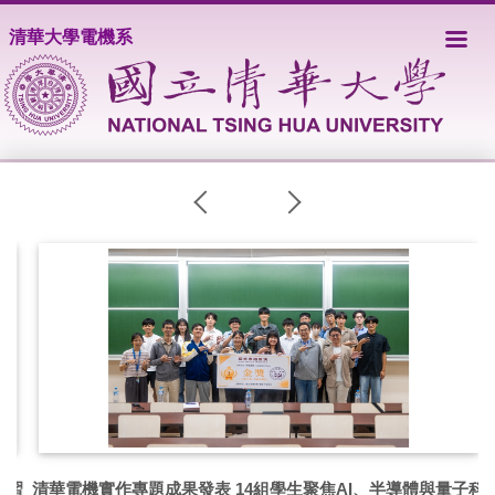
跳
清華大學電機系
到
主
要
內
容
區
習
清華電機實作專題成果發表 14組學生聚焦AI、半導體與量子科