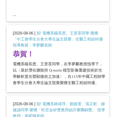
...
2026-08-06
賀! 電機系楊長恩、王昱荃同學 榮獲
「中工會學生分會大專生論文競賽」生醫工程組特優
指導教授：李夢麟老師
恭賀！
電機系楊長恩、王昱荃同學，在李夢麟教授指導下，
以
〈基於潛在擴散與
Q-norm
模型影像重建技術於光
學解析度光聲顯微術之加速〉
，在
115
年中國工程師學
會學生分會大專生論文競賽榮獲生醫工程組特優。
2026-08-06
賀! 電機系林靖萍、顏維萱、張正昕、鐘
健誠同學 榮獲「旺宏金矽獎應用組評審團銅獎」 指導
教授：葉昭輝老師