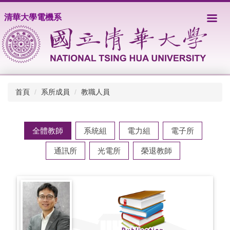
跳
清華大學電機系
到
主
要
內
容
區
首頁
系所成員
教職人員
全體教師
系統組
電力組
電子所
通訊所
光電所
榮退教師