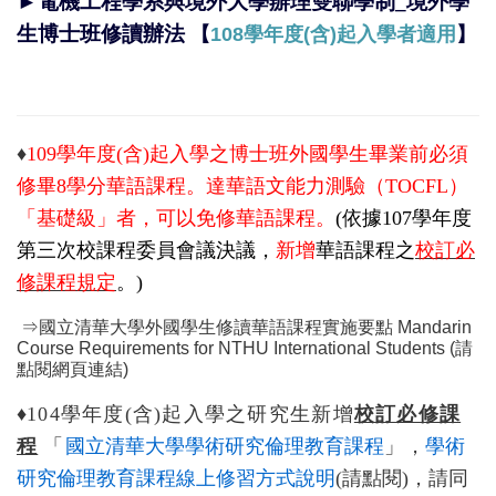
►
電機工程學系與境外大學辦理雙聯學制_境外學
生博士班修讀辦法
【
108
學年度
(
含
)
起入學者適用
】
♦
109
學年度(含)起入學之
博士班外國學生畢業前必須
修畢
8
學分
華語課程
。達華語文能力測驗（
TOCFL
）
「基礎級」者，可以免修華語課程。
(
依據
107
學年度
第三次校課程委員會議決議，
新增
華語課程之
校訂必
修課程規定
。
)
⇒
國立清華大學外國學生修讀華語課程實施要點
Mandarin
Course Requirements for NTHU International Students
(
請
點閱網頁連結
)
♦
104
學年度(含)起入學之研究生新增
校訂必修課
程
「
國立清華大學學術研究倫理教育課程
」
，
學術
研究倫理教育課程線上修習方式說明
(請點閱)
，
請同