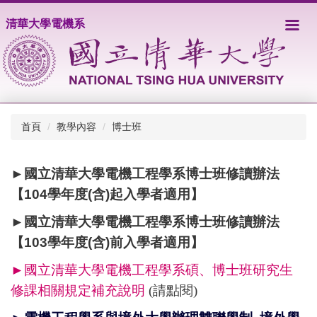
跳
清華大學電機系
到
主
要
內
容
區
首頁
教學內容
博士班
►
國立清華大學電機工程學系博士班修讀辦法
【
104
學年度
(
含
)
起入學者適用
】
►
國立清華大學電機工程學系博士班修讀辦法
【
103
學年度
(
含
)
前入學者適用
】
►
國立清華大學電機工程學系
碩
、
博士班研究生
修課相關規定補充說明
(請點閱)