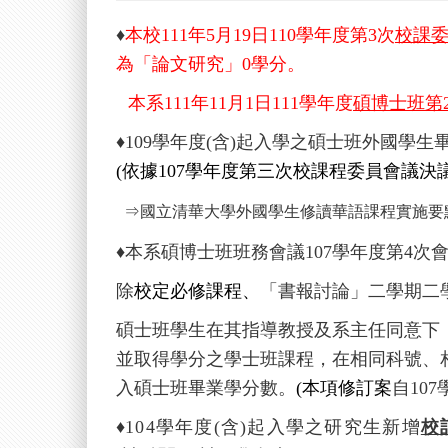
♦
本校
111
年
5
月
19
日
110
學年度第
3
次
校課
為「論文研究」
0
學分。
本系
111
年
11
月
1
日
111
學年度
碩博士班第
♦
109
學年度(含)起入學之
碩士班外國學生
(
依據
107
學年度第三次校課程委員會議決
⇒
國立清華大學外國學生修讀華語課程實施要
♦
本系碩博士班班務會議
107
學年度第
4
次
除
校定必修課程、
「書報討論」二學期二
碩士班學生在其指導教授及系主任同意下
並取得學分之學士班課程，在相同科號、
入碩士班畢業學分數
。
(本項修訂案
自
107
♦
104
學年度(含)起入學之研究生新增
校