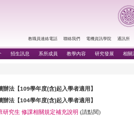
教職員連絡電話
聯絡我們
電機資訊學院
通訊所
介
招生訊息
系所成員
教學內容
研究發展
相關
讀辦法
【
109
學年度
(
含
)
起入學者適用
】
讀辦法
【
104
學年度
(
含
)
起入學者適用
】
班研究生 修課相關規定補充說明
(請點閱)