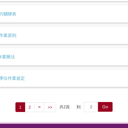
力關聯表
作業原則
作業辦法
學位作業規定
Go
>
共
2
頁
到
1
2
>>