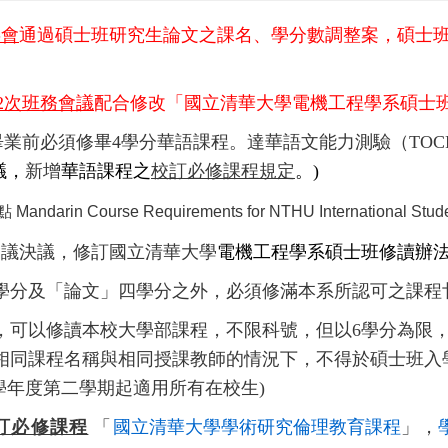
委會
通過
碩士班研究生論文之課名、學分數調整案，
碩士
2
次班務會議
配合
修改
「
國立清華大學電機工程學系碩士
畢業前必須修畢
4
學分
華語課程
。達華語文能力測驗（
TOC
議，
新增
華語課程之
校訂必
修課程規定
。
)
點
Mandarin Course Requirements for NTHU International Stud
會議決議，
修訂
國立清華大學
電機工程學
系碩士班修讀辦法
學分及「論文」四學分之外，必須修滿本系所認可之課程
，可以修讀本校大學部課程，不限科號，但以
6
學分為限
相同課程名稱與相同授課教師的情況下，不得於碩士班入
學年度第二學期起適用所有在校生
)
訂必修課程
「
國立清華大學學術研究倫理教育課程
」
，