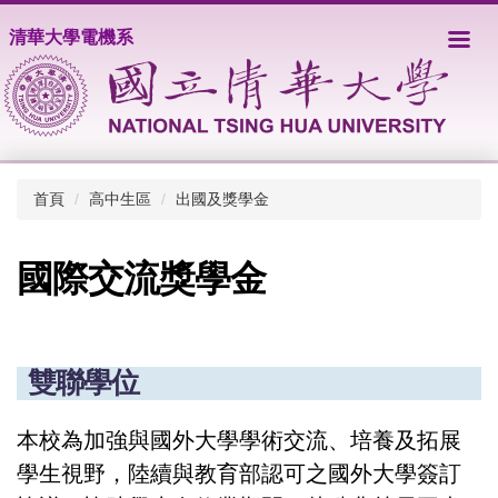
跳
清華大學電機系
到
主
要
內
容
區
首頁
高中生區
出國及獎學金
國際交流獎學金
雙聯學位
本校為加強與國外大學學術交流、培養及拓展
學生視野，陸續與教育部認可之國外大學簽訂