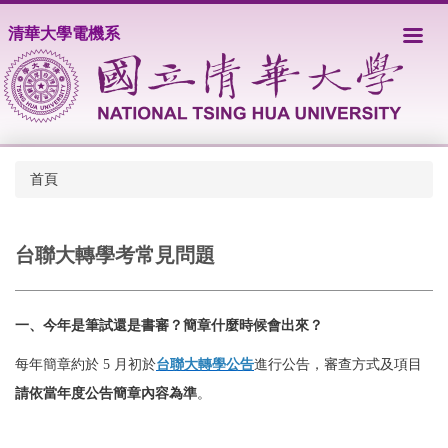
跳
清華大學電機系
到
主
要
內
容
區
首頁
台聯大轉學考常見問題
一、今年是筆試還是書審？簡章什麼時候會出來？
每年簡章約於 5 月初於
台聯大轉學公告
進行公告，審查方式及項目
請依當年度公告簡章內容為準
。