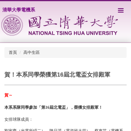
跳
清華大學電機系
到
主
要
內
容
區
首頁
高中生區
賀！本系同學榮獲第16屆北電盃女排殿軍
賀～
本系系隊同學參加「第16屆北電盃
」，榮獲女排殿軍！
女排球隊成員：
劉家齊（光電所碩二）、陳品諼（電資班大四）、蔡惠芸（電機系