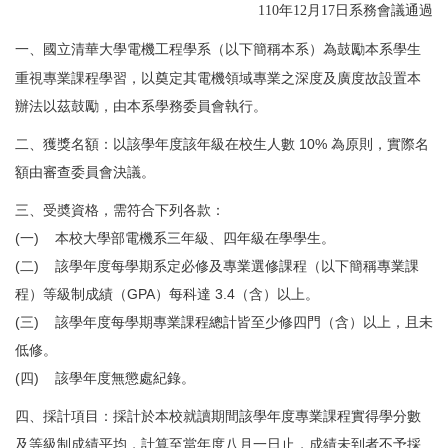
110
年12月17日系務會議通過
一、國立清華大學電機工程學系（以下簡稱本系）為鼓勵本系學生
重視專業課程學習，以奠定其電機領域專業之深度及廣度故設置本
辦法以茲鼓勵，由本系學務委員會執行。
二、獲獎名額：以該學年度該年級在校生人數 10% 為原則，實際名
額由審查委員會決議。
三、受奬資格，需符合下列各款：
(一) 本校大學部電機系三年級、四年級在學學生。
(二) 該學年度每學期系定必修及專業選修課程（以下簡稱專業課
程）等級制成績（GPA）每科達 3.4（含）以上。
(三) 該學年度每學期專業課程總計皆至少修四門（含）以上，且未
低修。
(四) 該學年度無懲處紀錄。
四、採計項目：採計於本校就讀期間該學年度專業課程實得學分數
及等級制成績平均，計算至當年度八月一日止，成績未到者不予採