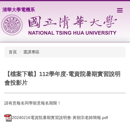
跳
清華大學電機系
到
主
要
內
容
區
首頁
選課專區
【檔案下載】112學年度-電資院暑期實習說明
會投影片
請有意報名同學留意報名期限！
20240216電資院暑期實習說明會-黃朝宗老師簡報.pdf