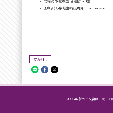
電資院 學輔教室:台達館529室
值班資訊-
參照生輔組網頁https://sa.site.nthu.e
友善列印
300044 新竹市光復路二段101