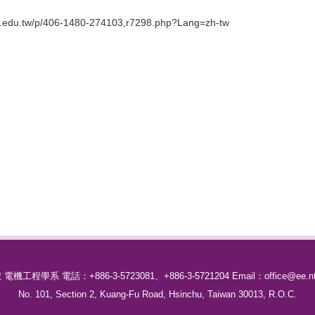
du.tw/p/406-1480-274103,r7298.php?Lang=zh-tw
號
電機工程學系
電話：
+886-3-5723081、
+886-3-5721204
Email：office@ee.nt
No. 101, Section 2, Kuang-Fu Road, Hsinchu, Taiwan 30013, R.O.C.