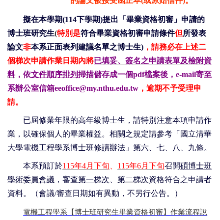
的論文被接受函正本(或原始信件)。
擬在本學期(
114
下學期
)
提出「畢業資格初審」申請的
博士班研究生
(
特別是
符合畢業資格初審申請條件
但
所發表
論文
非
本系正面表列建議名單之博士生)
，請務必在上述二
個梯次申請作業日期內將
已填妥、簽名之申請表單及檢附資
料
，依
文件順序排列
掃描儲存成一個
pdf
檔案後，
e-mail
寄至
系辦公室信箱
eeoffice@my.nthu.edu.tw
，逾期不予受理申
請。
已屆修業年限的高年級博士生，請特別注意本項申請作
業，以確保個人的畢業權益。相關之規定請參考「國立清華
大學電機工程學系博士班修讀辦法」第六、七、八、九條。
本系預訂於
115
年
4
月下旬
、
115
年
6
月下旬
召開
碩博士班
學術委員會議
，審查
第一梯次
、
第二梯次
資格符合之申請者
資料。（會議/審查日期如有異動，不另行公告。）
電機工程學系【博士班研究生畢業資格初審】作業流程說