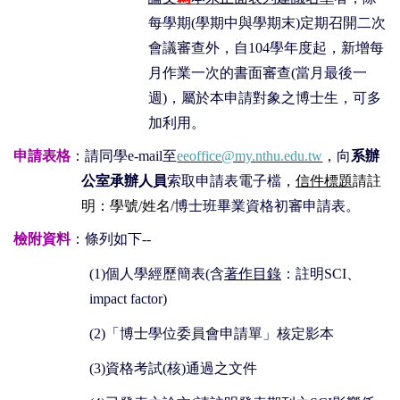
每學期(學期中與學期末)定期召開二次
會議審查外，自
104
學年度起，新增每
月作業一次的書面審查(當月最後一
週)，屬於本申請對象之博士生，可多
加利用。
申請表格
：請同學
e-mail
至
eeoffice@my.nthu.edu.tw
，
向
系辦
公室承辦人員
索取申請表電子檔
，
信件標題
請註
明
：
學號/姓名/
博士班畢業資格初審申請表。
檢附資料
：條列如下--
(1)
個人學經歷簡表
(
含
著作目錄
：註明
SCI
、
impact factor
)
(2)
「博士學位委員會申請單」核定影本
(3)
資格考試
(
核
)
通過之文件