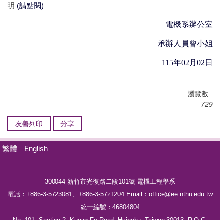
明
(
請點閱
)
電機系辦公室
承辦人員曾小姐
115
年
02
月
02
日
瀏覽數:
729
友善列印
分享
繁體
English
300044 新竹市光復路二段101號
電機工程學系
電話：
+886-3-5723081、
+886-3-5721204
Email：office@ee.nthu.edu.tw
統一編號：46804804
No. 101, Section 2, Kuang-Fu Road, Hsinchu, Taiwan 30013, R.O.C.