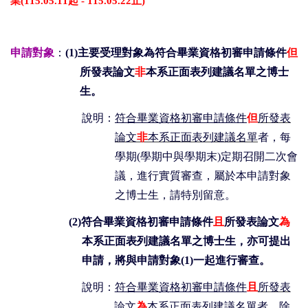
業(
115.05.11
起
-
115.05.22
止
)
申請對象
：
(1)
主要受理對象為符合畢業資格初審申請條件
但
所發表論文
非
本系正面表列建議名單之博士
生。
說明：
符合畢業資格初審申請條件
但
所發表
論文
非
本系正面表列建議名單
者，每
學期(學期中與學期末)定期召開二次會
議，進行實質審查，屬於本申請對象
之博士生，請特別留意。
(2)
符合畢業資格初審申請條件
且
所發表論文
為
本系正面表列建議名單之博士生
，
亦可提出
申請
，
將與申請對象
(1)
一起進行審查。
說明：
符合畢業資格初審申請條件
且
所發表
論文
為
本系正面表列建議名單
者，除