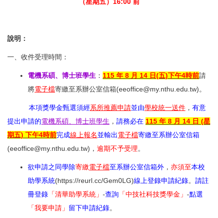
（星期五）
16:
00 前
說明：
一、收件受理時間：
電機系碩、博士班學生
：
115 年 8 月 14 日(五)下午4時前
請
將
電子檔
寄繳至系辦公室信箱(
eeoffice@my.nthu.edu.tw
)。
本項獎學金甄選須經
系所推薦申請
並由
學校統一送件
，
有意
提出申請的
電機系碩、博士班學生
，
請務必在
115 年 8 月 14 日 (星
期五) 下午4時前
完成
線上報名
並輸出
電子檔
寄繳至
系辦公室信箱
(
eeoffice@my.nthu.edu.tw
)，
逾期不予受理
。
欲申請之同學
除
寄繳
電子檔
至系辦公室信箱外
，
亦須至
本校
助學系統
(https://reurl.cc/Gem0LG)
線上登錄申請紀錄
。
請註
冊登錄
「清華助學系統」
-
查詢
「中技社科技獎學金」
-
點選
「我要申請」
留下申請紀錄
。