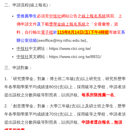
二、申請流程(線上報名)：
受推薦學生
必須至
中技社
網站公告
之
線上報名系統
填寫、上
傳申請文件
及
下載
獎學金線上報名系統
之「全冊彙整」資
料，自行輸出
電子檔
於
115年8月14日(五)下午4時前
寄繳至
系
辦公室信箱
(
eeoffice@my.nthu.edu.tw
)。
中技社
中文網址：
https://www.ctci.org.tw/
中技社
英文網站：
https://www.ctci.org.tw/8831/
三、申請對象：
1. 「研究獎學金」對象：博士班二年級(含)以上研究生，研究所歷學
年各學期學業平均成績達80分(含)以上，採用級等之學校，申請者須
提出該校之分數與級等對照表，以供評核。
每系所限推薦一名
。
2. 「創意獎學金」對象：大學三年級(含)以上及碩士班之學生，歷學
年各學期學業平均成績達70分(含)以上，採用級等之學校，申請者須
提出該校之分數與級等對照表，以供評核。
申請者逕自報名，無須