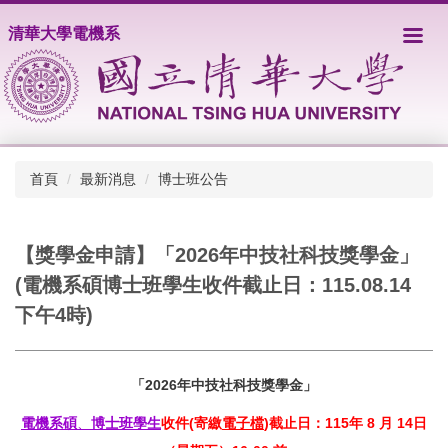
跳
清華大學電機系
到
主
要
內
容
區
首頁
最新消息
博士班公告
【獎學金申請】「2026年中技社科技獎學金」
(電機系碩博士班學生收件截止日：115.08.14
下午4時)
「2026年中技社科技獎學金」
電機系碩
、
博士班學生
收件(寄繳
電子檔
)截止日：115年
8
月
14
日