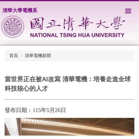
跳
清華大學電機系
到
主
要
內
容
區
首頁
清華電機新聞
當世界正在被AI改寫 清華電機：培養走進全球
科技核心的人才
發布日期：115年5月26日