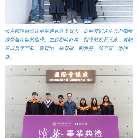
張育碩說自己在清華遇見許多貴人，從研究到人生方向都獲
得毫無保留的指導。左起順時針為：指導教授黃元豪、實驗
室成員李宜叡、張育愷、張育碩、劉雅慈、簡亭萱、謝沛
璇。