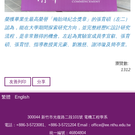
榮獲畢業生最高榮譽「梅貽琦紀念獎章」的張育碩（左二）
認為，能在大學期間探索研究方向，並完整經歷
IC
設計研究
流程，是非常難得的機會。左起為實驗室成員李宜叡、張育
碩、張育愷、指導教授黃元豪、劉雅慈、謝沛璇及簡亭萱。
瀏覽數:
1312
友善列印
分享
繁體
English
300044 新竹市光復路二段101號
電機工程學系
電話：
+886-3-5723081、
+886-3-5721204
Email：office@ee.nthu.edu.tw
統一編號：46804804