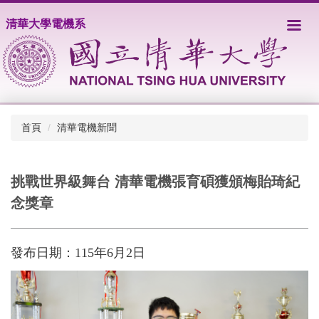
跳
清華大學電機系
到
主
要
內
容
區
首頁
清華電機新聞
挑戰世界級舞台 清華電機張育碩獲頒梅貽琦紀
念獎章
發布日期：
115
年
6
月
2
日