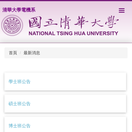
跳
清華大學電機系
到
主
要
內
容
區
首頁
最新消息
學士班公告
碩士班公告
博士班公告