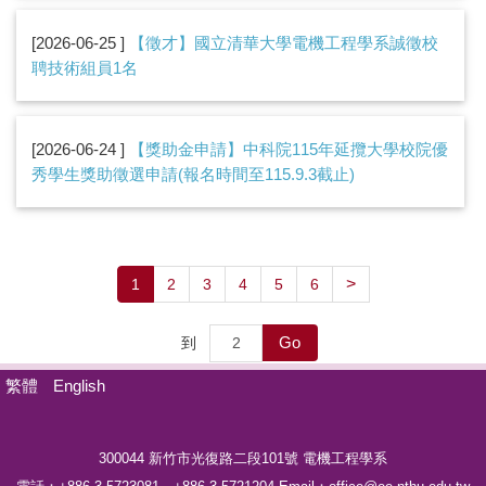
2026-06-25
【徵才】國立清華大學電機工程學系誠徵校
聘技術組員1名
2026-06-24
【獎助金申請】中科院115年延攬大學校院優
秀學生獎助徵選申請(報名時間至115.9.3截止)
>
1
2
3
4
5
6
Go
到
繁體
English
300044 新竹市光復路二段101號
電機工程學系